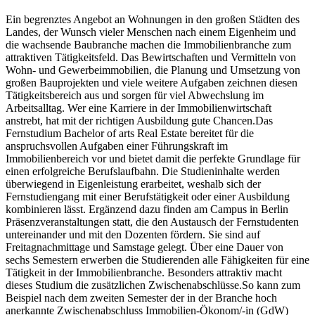
Ein begrenztes Angebot an Wohnungen in den großen Städten des
Landes, der Wunsch vieler Menschen nach einem Eigenheim und
die wachsende Baubranche machen die Immobilienbranche zum
attraktiven Tätigkeitsfeld. Das Bewirtschaften und Vermitteln von
Wohn- und Gewerbeimmobilien, die Planung und Umsetzung von
großen Bauprojekten und viele weitere Aufgaben zeichnen diesen
Tätigkeitsbereich aus und sorgen für viel Abwechslung im
Arbeitsalltag. Wer eine Karriere in der Immobilienwirtschaft
anstrebt, hat mit der richtigen Ausbildung gute Chancen.Das
Fernstudium Bachelor of arts Real Estate bereitet für die
anspruchsvollen Aufgaben einer Führungskraft im
Immobilienbereich vor und bietet damit die perfekte Grundlage für
einen erfolgreiche Berufslaufbahn. Die Studieninhalte werden
überwiegend in Eigenleistung erarbeitet, weshalb sich der
Fernstudiengang mit einer Berufstätigkeit oder einer Ausbildung
kombinieren lässt. Ergänzend dazu finden am Campus in Berlin
Präsenzveranstaltungen statt, die den Austausch der Fernstudenten
untereinander und mit den Dozenten fördern. Sie sind auf
Freitagnachmittage und Samstage gelegt. Über eine Dauer von
sechs Semestern erwerben die Studierenden alle Fähigkeiten für eine
Tätigkeit in der Immobilienbranche. Besonders attraktiv macht
dieses Studium die zusätzlichen Zwischenabschlüsse.So kann zum
Beispiel nach dem zweiten Semester der in der Branche hoch
anerkannte Zwischenabschluss Immobilien-Ökonom/-in (GdW)