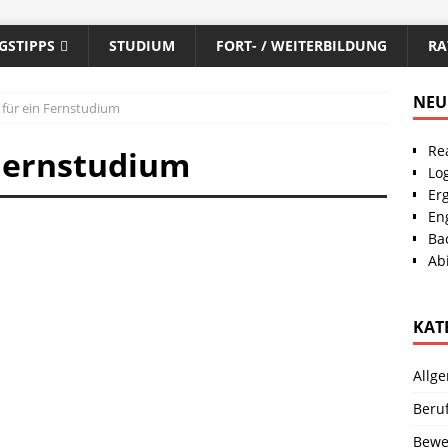
GSTIPPS
STUDIUM
FORT- / WEITERBILDUNG
RA
NEU
 für ein Fernstudium
Re
 Fernstudium
Lo
Er
En
Ba
Abi
KAT
Allg
Beru
Bewe