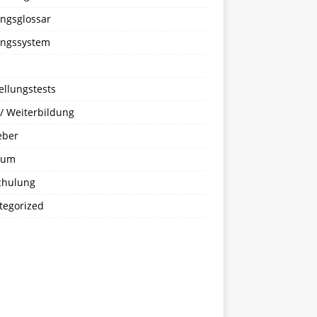
ungsglossar
ungssystem
ellungstests
 / Weiterbildung
eber
ium
hulung
tegorized