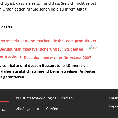
htig ist, dass Sie es tun und dass Sie sich nicht selbst
n Organisation für Sie schon bald zu Ihrem Alltag
ieren:
Retrospektiven – so machen Sie Ihr Team produktiver
Berufsunfähigkeitsversicherung für Studenten
Datenbankentwickler für Access 2007
iceinhalte und dessen Bestandteile können sich
h daher zusätzlich zwingend beim jeweiligen Anbieter.
t garantieren.
© Hauptsache-bildung.de |
Sitemap
Daten
Impr
Alle Angaben ohne Gewähr
 der