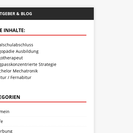
TGEBER & BLOG
E INHALTE:
alschulabschluss
gopädie Ausbildung
gotherapeut
gpasskonzentrierte Strategie
chelor Mechatronik
tur / Fernabitur
EGORIEN
emein
fe
rbung