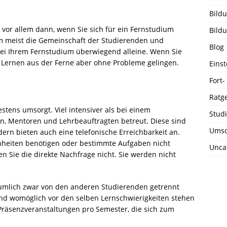
Bild
d vor allem dann, wenn Sie sich für ein Fernstudium
Bild
m meist die Gemeinschaft der Studierenden und
Blog
 bei Ihrem Fernstudium überwiegend alleine. Wenn Sie
s Lernen aus der Ferne aber ohne Probleme gelingen.
Einst
Fort-
Ratg
tens umsorgt. Viel intensiver als bei einem
Stud
n, Mentoren und Lehrbeauftragten betreut. Diese sind
Umsc
dern bieten auch eine telefonische Erreichbarkeit an.
inheiten benötigen oder bestimmte Aufgaben nicht
Unca
n Sie die direkte Nachfrage nicht. Sie werden nicht
äumlich zwar von den anderen Studierenden getrennt
und womöglich vor den selben Lernschwierigkeiten stehen
e Präsenzveranstaltungen pro Semester, die sich zum