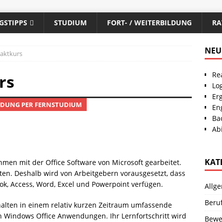
GSTIPPS
STUDIUM
FORT- / WEITERBILDUNG
RA
NEU
aktkurs
Re
rs
Lo
Er
ILDUNG PER FERNSTUDIUM
En
Ba
Abi
KAT
en mit der Office Software von Microsoft gearbeitet.
iten. Deshalb wird von Arbeitgebern vorausgesetzt, dass
ok, Access, Word, Excel und Powerpoint verfügen.
Allg
Beru
halten in einem relativ kurzen Zeitraum umfassende
 Windows Office Anwendungen. Ihr Lernfortschritt wird
Bewe