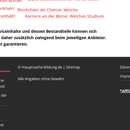
 man achten
Blockchain als Chance: Welche
eithält!
Karriere an der Börse: Welches Studium
iceinhalte und dessen Bestandteile können sich
h daher zusätzlich zwingend beim jeweiligen Anbieter.
t garantieren.
© Hauptsache-bildung.de |
Sitemap
Daten
Impr
Alle Angaben ohne Gewähr
che
ässt
*Affi
 der
und