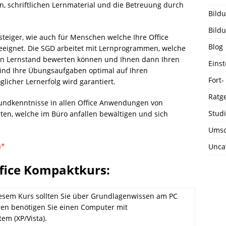
 schriftlichen Lernmaterial und die Betreuung durch
Bild
Bild
steiger, wie auch für Menschen welche Ihre Office
Blog
eeignet. Die SGD arbeitet mit Lernprogrammen, welche
llen Lernstand bewerten können und Ihnen dann Ihren
Einst
ind Ihre Übungsaufgaben optimal auf Ihren
Fort-
icher Lernerfolg wird garantiert.
Ratg
undkenntnisse in allen Office Anwendungen von
Stud
eiten, welche im Büro anfallen bewältigen und sich
Umsc
n*
Unca
ffice Kompaktkurs:
esem Kurs sollten Sie über Grundlagenwissen am PC
ren benötigen Sie einen Computer mit
em (XP/Vista).