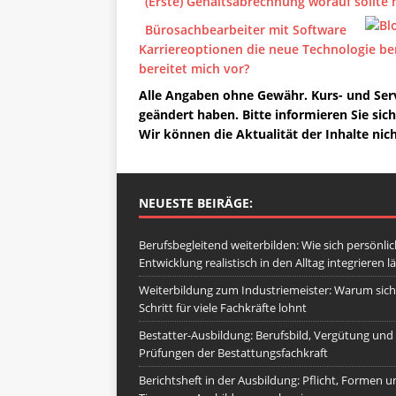
(Erste) Gehaltsabrechnung worauf sollte
Bürosachbearbeiter mit Software
Karriereoptionen die neue Technologie ber
bereitet mich vor?
Alle Angaben ohne Gewähr. Kurs- und Serv
geändert haben. Bitte informieren Sie sic
Wir können die Aktualität der Inhalte nich
NEUESTE BEIRÄGE:
Berufsbegleitend weiterbilden: Wie sich persönli
Entwicklung realistisch in den Alltag integrieren l
Weiterbildung zum Industriemeister: Warum sich
Schritt für viele Fachkräfte lohnt
Bestatter-Ausbildung: Berufsbild, Vergütung und
Prüfungen der Bestattungsfachkraft
Berichtsheft in der Ausbildung: Pflicht, Formen 