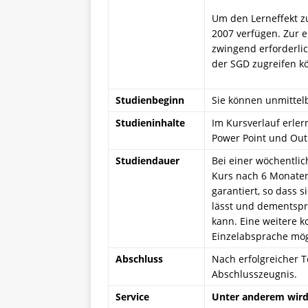
Um den Lerneffekt zu
2007 verfügen. Zur e
zwingend erforderli
der SGD zugreifen k
Studienbeginn
Sie können unmittelb
Studieninhalte
Im Kursverlauf erler
Power Point und Out
Studiendauer
Bei einer wöchentli
Kurs nach 6 Monaten
garantiert, so dass 
lässt und dementsp
kann. Eine weitere k
Einzelabsprache mög
Abschluss
Nach erfolgreicher 
Abschlusszeugnis.
Service
Unter anderem wird 