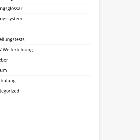
ungsglossar
ungssystem
ellungstests
 / Weiterbildung
eber
ium
hulung
tegorized