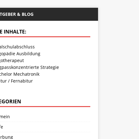
TGEBER & BLOG
E INHALTE:
alschulabschluss
gopädie Ausbildung
gotherapeut
gpasskonzentrierte Strategie
chelor Mechatronik
tur / Fernabitur
EGORIEN
emein
fe
rbung