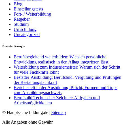
Blog
Einstellungstests
Fort- / Weiterbildung
Ratgeber
Studium
Umschulung
Uncategorized
Neueste Beiräge:
Berufsbegleitend weiterbilden: Wie sich persönliche
Entwicklung realistisch in den Alltag integrieren lässt
Weiterbildung zum Industriemeister: Warum sich der Schritt
für viele Fachkräfte lohnt
Bestatter-Ausbildung: Berufsbild, Vergütung und Prüfungen
der Bestattungsfachkraft
Berichtsheft in der Ausbildung: Pflicht, Formen und Tipps
zum Ausbildungsnachweis
Berufsbild Technischer Zeichner: Aufgaben und
Arbeitsmöglichkeiten
© Hauptsache-bildung.de |
Sitemap
Alle Angaben ohne Gewähr