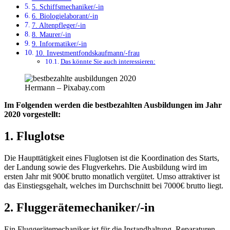
5. Schiffsmechaniker/-in
6. Biologielaborant/-in
7. Altenpfleger/-in
8. Maurer/-in
9. Informatiker/-in
10. Investmentfondskaufmann/-frau
Das könnte Sie auch interessieren:
Hermann – Pixabay.com
Im Folgenden werden die bestbezahlten Ausbildungen im Jahr
2020 vorgestellt:
1. Fluglotse
Die Haupttätigkeit eines Fluglotsen ist die Koordination des Starts,
der Landung sowie des Flugverkehrs. Die Ausbildung wird im
ersten Jahr mit 900€ brutto monatlich vergütet. Umso attraktiver ist
das Einstiegsgehalt, welches im Durchschnitt bei 7000€ brutto liegt.
2. Fluggerätemechaniker/-in
Ein Fluggerätemechaniker ist für die Instandhaltung, Reparaturen