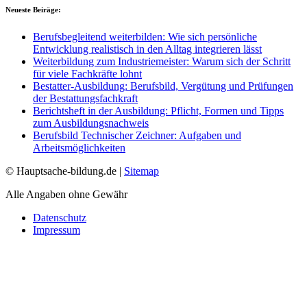
Neueste Beiräge:
Berufsbegleitend weiterbilden: Wie sich persönliche
Entwicklung realistisch in den Alltag integrieren lässt
Weiterbildung zum Industriemeister: Warum sich der Schritt
für viele Fachkräfte lohnt
Bestatter-Ausbildung: Berufsbild, Vergütung und Prüfungen
der Bestattungsfachkraft
Berichtsheft in der Ausbildung: Pflicht, Formen und Tipps
zum Ausbildungsnachweis
Berufsbild Technischer Zeichner: Aufgaben und
Arbeitsmöglichkeiten
© Hauptsache-bildung.de |
Sitemap
Alle Angaben ohne Gewähr
Datenschutz
Impressum
*Affiliate-Links