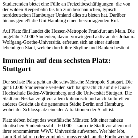
Studierenden bietet eine Fülle an Freizeitbeschäftigungen, die von
der wilden Reeperbahn bis hin zum beschaulichen, typisch
norddeutschen Hamburger Umland alles zu bieten hat. Darüber
hinaus genießt die Uni Hamburg einen hervorragenden Ruf.
Auf Platz fünf landet die Hessen-Metropole Frankfurt am Main. Die
ungefähr 72.000 Studenten, davon vorwiegend aktiv an der Johann-
Wolfgang-Goethe-Universität, erfreuen sich an einer äußerst
lebendigen Stadt, welche durch ihre Skyline und Banken besticht.
Immerhin auf dem sechsten Platz:
Stuttgart
Der sechste Platz geht an die schwäbische Metropole Stuttgart. Die
gut 61.000 Studierende verteilen sich hauptsächlich auf die Duale
Hochschule Baden-Württemberg und die Universität Stuttgart. Die
Stadt am Neckar zeigt vor allem kulinarisch und auch kulturell ein
anderes Gesicht als die genannten Städte Berlin und Hamburg,
wobei der Schlossplatz eine der Attraktionen der Stadt ist.
Platz sieben belegt das westfälische Münster. Mit einer nahezu
identischen Studentenzahl – 60.000 – kann die Stadt vor allem mit
ihrer renommierten WWU Universität aufwarten. Wer hier lebt,
kann Rad fahren oder zumindest muss er sich an die Fortbewegung