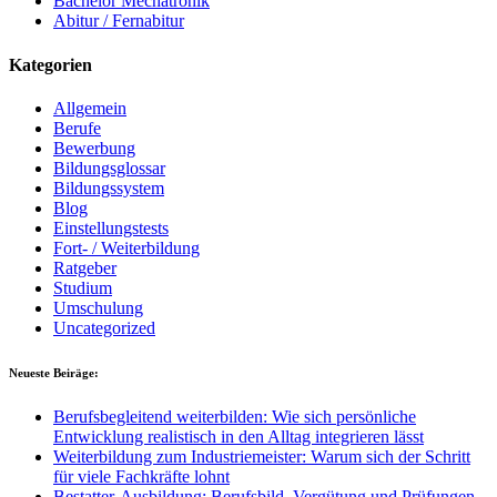
Bachelor Mechatronik
Abitur / Fernabitur
Kategorien
Allgemein
Berufe
Bewerbung
Bildungsglossar
Bildungssystem
Blog
Einstellungstests
Fort- / Weiterbildung
Ratgeber
Studium
Umschulung
Uncategorized
Neueste Beiräge:
Berufsbegleitend weiterbilden: Wie sich persönliche
Entwicklung realistisch in den Alltag integrieren lässt
Weiterbildung zum Industriemeister: Warum sich der Schritt
für viele Fachkräfte lohnt
Bestatter-Ausbildung: Berufsbild, Vergütung und Prüfungen