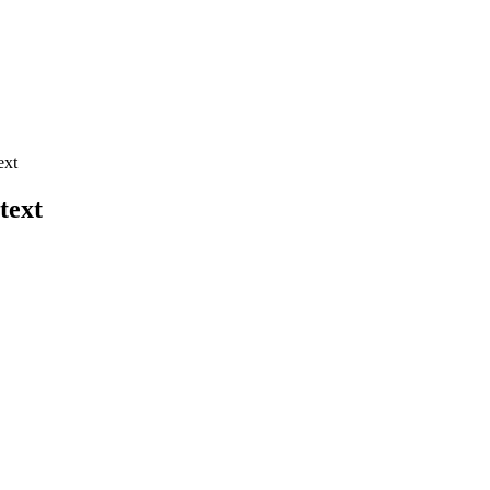
ext
text