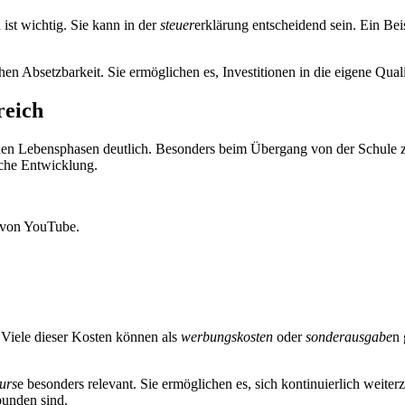
st wichtig. Sie kann in der
steuer
erklärung entscheidend sein. Ein Beis
chen Absetzbarkeit. Sie ermöglichen es, Investitionen in die eigene Quali
reich
nen Lebensphasen deutlich. Besonders beim Übergang von der Schule 
iche Entwicklung.
 von YouTube.
 Viele dieser Kosten können als
werbungskosten
oder
sonderausgabe
n 
urs
e besonders relevant. Sie ermöglichen es, sich kontinuierlich weite
rbunden sind.