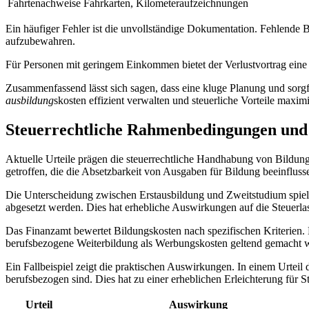
Fahrtenachweise
Fahrkarten, Kilometeraufzeichnungen
Ein häufiger Fehler ist die unvollständige Dokumentation. Fehlende 
aufzubewahren.
Für Personen mit geringem Einkommen bietet der Verlustvortrag eine g
Zusammenfassend lässt sich sagen, dass eine kluge Planung und sorg
ausbildung
skosten effizient verwalten und steuerliche Vorteile maxim
Steuerrechtliche Rahmenbedingungen und a
Aktuelle Urteile prägen die steuerrechtliche Handhabung von Bildu
getroffen, die die Absetzbarkeit von Ausgaben für Bildung beeinfluss
Die Unterscheidung zwischen Erstausbildung und Zweitstudium spielt 
abgesetzt werden. Dies hat erhebliche Auswirkungen auf die Steuerlas
Das Finanzamt bewertet Bildungskosten nach spezifischen Kriterien
berufsbezogene Weiterbildung als Werbungskosten geltend gemacht 
Ein Fallbeispiel zeigt die praktischen Auswirkungen. In einem Urtei
berufsbezogen sind. Dies hat zu einer erheblichen Erleichterung für S
Urteil
Auswirkung