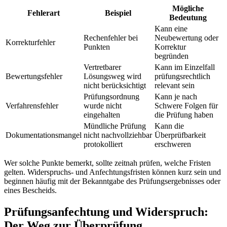
Mögliche
Fehlerart
Beispiel
Bedeutung
Kann eine
Rechenfehler bei
Neubewertung oder
Korrekturfehler
Punkten
Korrektur
begründen
Vertretbarer
Kann im Einzelfall
Bewertungsfehler
Lösungsweg wird
prüfungsrechtlich
nicht berücksichtigt
relevant sein
Prüfungsordnung
Kann je nach
Verfahrensfehler
wurde nicht
Schwere Folgen für
eingehalten
die Prüfung haben
Mündliche Prüfung
Kann die
Dokumentationsmangel
nicht nachvollziehbar
Überprüfbarkeit
protokolliert
erschweren
Wer solche Punkte bemerkt, sollte zeitnah prüfen, welche Fristen
gelten. Widerspruchs- und Anfechtungsfristen können kurz sein und
beginnen häufig mit der Bekanntgabe des Prüfungsergebnisses oder
eines Bescheids.
Prüfungsanfechtung und Widerspruch:
Der Weg zur Überprüfung