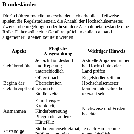
Bundesländer
Die Gebührenmodelle unterscheiden sich erheblich. Teilweise
spielen die Regelstudienzeit, die Anzahl der Hochschulsemester,
Zweitstudienregelungen oder besondere Ausnahmetatbestände eine
Rolle. Daher sollte eine Gebührenpflicht nie allein anhand
allgemeiner Tabellen beurteilt werden.
Mögliche
Aspekt
Wichtiger Hinweis
Ausgestaltung
Je nach Bundesland
Aktuelle Angaben immer
Gebührenhöhe
und Regelung
bei Hochschule oder
unterschiedlich
Land prüfen
Oft erst nach
Regelstudienzeit und
Beginn der
Überschreiten
Hochschulsemester
Gebührenpflicht
bestimmter
können unterschiedlich
Studienzeiten
relevant sein
Zum Beispiel
Krankheit,
Nachweise und Fristen
Ausnahmen
Kinderbetreuung,
beachten
Pflege oder andere
Härtefälle
Studierendensekretariat,
Je nach Hochschule
Zuständige
Prüfungsamt oder
unterschiedlich