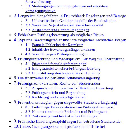
Zusatzbelastung
Studiengänge und Prüfungsformen mit erhöhtem
Verzögerungsrisiko
Langzeitstudiengebühren in Deutschland: Regelungen und Beträge
Unterschiedliche Gebührenmodelle der Bundesländer
Wann die Regelstudienzeit überschritten wird
Ausnahmen und Härtefallregelungen
Fehlerhafte Prüfungsbewertung als mögliches Risiko
Typische Bewertungsfehler und ihre möglichen rechtlichen Folgen
Formale Fehler bei der Korrektur
Inhaltliche Bewertungsmängel erkennen
Verstöße gegen Prüfungsordnungen
Prüfungsanfechtung und Widerspruch: Der Weg zur Überprüfung
Fristen und formale Anforderungen
Erfolgsaussichten einer Prüfungsanfechtung
Unterstützung durch spezialisierte Beratung
Die finanziellen Folgen einer Studienverlängerung
Prüfungsrecht verstehen: Rechte von Studierenden
Anspruch auf faire und nachvollziehbare Bewertung
Prüfungseinsicht und Begründung
Rechtsweg und zuständige Stellen
Präventionsstrategien gegen ungewollte Studienverlängerung
Frühzeitige Dokumentation von Prüfungsleistungen
Kommunikation mit Prüfenden und Prüfungsamt
Zeitmanagement bei kritischen Prüfungen
Praktische Handlungsempfehlungen für betroffene Studierende
Unterstützungsangebote und professionelle Hilfe bei