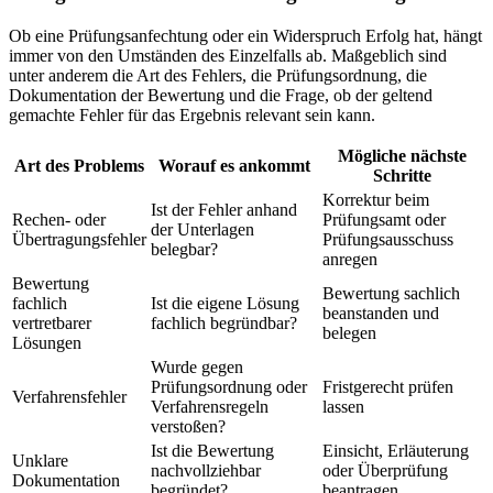
Ob eine Prüfungsanfechtung oder ein Widerspruch Erfolg hat, hängt
immer von den Umständen des Einzelfalls ab. Maßgeblich sind
unter anderem die Art des Fehlers, die Prüfungsordnung, die
Dokumentation der Bewertung und die Frage, ob der geltend
gemachte Fehler für das Ergebnis relevant sein kann.
Mögliche nächste
Art des Problems
Worauf es ankommt
Schritte
Korrektur beim
Ist der Fehler anhand
Rechen- oder
Prüfungsamt oder
der Unterlagen
Übertragungsfehler
Prüfungsausschuss
belegbar?
anregen
Bewertung
Bewertung sachlich
fachlich
Ist die eigene Lösung
beanstanden und
vertretbarer
fachlich begründbar?
belegen
Lösungen
Wurde gegen
Prüfungsordnung oder
Fristgerecht prüfen
Verfahrensfehler
Verfahrensregeln
lassen
verstoßen?
Ist die Bewertung
Einsicht, Erläuterung
Unklare
nachvollziehbar
oder Überprüfung
Dokumentation
begründet?
beantragen