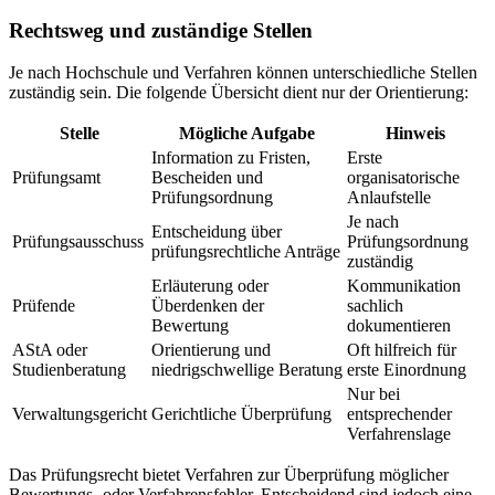
Rechtsweg und zuständige Stellen
Je nach Hochschule und Verfahren können unterschiedliche Stellen
zuständig sein. Die folgende Übersicht dient nur der Orientierung:
Stelle
Mögliche Aufgabe
Hinweis
Information zu Fristen,
Erste
Prüfungsamt
Bescheiden und
organisatorische
Prüfungsordnung
Anlaufstelle
Je nach
Entscheidung über
Prüfungsausschuss
Prüfungsordnung
prüfungsrechtliche Anträge
zuständig
Erläuterung oder
Kommunikation
Prüfende
Überdenken der
sachlich
Bewertung
dokumentieren
AStA oder
Orientierung und
Oft hilfreich für
Studienberatung
niedrigschwellige Beratung
erste Einordnung
Nur bei
Verwaltungsgericht
Gerichtliche Überprüfung
entsprechender
Verfahrenslage
Das Prüfungsrecht bietet Verfahren zur Überprüfung möglicher
Bewertungs- oder Verfahrensfehler. Entscheidend sind jedoch eine