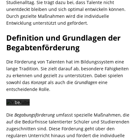
Studienalltag. Sie trägt dazu bei, dass Talente nicht
unentdeckt bleiben und sich optimal entwickeln können.
Durch gezielte Maßnahmen wird die individuelle
Mit
Entwicklung unterstützt und gefördert.
dem
Laden
Definition und Grundlagen der
des
Videos
Begabtenförderung
akzept
ieren
Die Förderung von Talenten hat im Bildungssystem eine
Sie die
lange Tradition. Sie zielt darauf ab, besondere Fähigkeiten
Datens
zu erkennen und gezielt zu unterstützen. Dabei spielen
chutze
sowohl das
Konzept
als auch die
Grundlagen
eine
rkläru
ng von
entscheidende Rolle.
YouTu
be.
Mehr
Die
Begabungsförderung
umfasst spezielle Maßnahmen, die
erfahr
auf die Bedürfnisse talentierter Schüler und Studierenden
en
zugeschnitten sind. Diese Förderung geht über den
Video
regulären Unterricht hinaus und fördert die individuelle