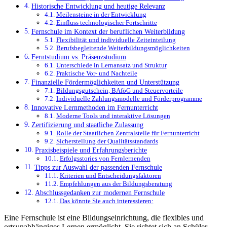
Historische Entwicklung und heutige Relevanz
Meilensteine in der Entwicklung
Einfluss technologischer Fortschritte
Fernschule im Kontext der beruflichen Weiterbildung
Flexibilität und individuelle Zeiteinteilung
Berufsbegleitende Weiterbildungsmöglichkeiten
Ferntstudium vs. Präsenzstudium
Unterschiede in Lernansatz und Struktur
Praktische Vor- und Nachteile
Finanzielle Fördermöglichkeiten und Unterstützung
Bildungsgutschein, BAföG und Steuervorteile
Individuelle Zahlungsmodelle und Förderprogramme
Innovative Lernmethoden im Fernunterricht
Moderne Tools und interaktive Lösungen
Zertifizierung und staatliche Zulassung
Rolle der Staatlichen Zentralstelle für Fernunterricht
Sicherstellung der Qualitätsstandards
Praxisbeispiele und Erfahrungsberichte
Erfolgsstories von Fernlernenden
Tipps zur Auswahl der passenden Fernschule
Kriterien und Entscheidungsfaktoren
Empfehlungen aus der Bildungsberatung
Abschlussgedanken zur modernen Fernschule
Das könnte Sie auch interessieren:
Eine Fernschule ist eine Bildungseinrichtung, die flexibles und
ortsunabhängiges Lernen ermöglicht. Sie richtet sich an Schüler,