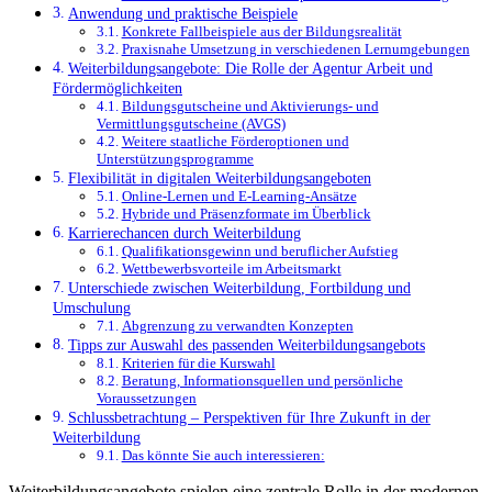
Anwendung und praktische Beispiele
Konkrete Fallbeispiele aus der Bildungsrealität
Praxisnahe Umsetzung in verschiedenen Lernumgebungen
Weiterbildungsangebote: Die Rolle der Agentur Arbeit und
Fördermöglichkeiten
Bildungsgutscheine und Aktivierungs- und
Vermittlungsgutscheine (AVGS)
Weitere staatliche Förderoptionen und
Unterstützungsprogramme
Flexibilität in digitalen Weiterbildungsangeboten
Online-Lernen und E-Learning-Ansätze
Hybride und Präsenzformate im Überblick
Karrierechancen durch Weiterbildung
Qualifikationsgewinn und beruflicher Aufstieg
Wettbewerbsvorteile im Arbeitsmarkt
Unterschiede zwischen Weiterbildung, Fortbildung und
Umschulung
Abgrenzung zu verwandten Konzepten
Tipps zur Auswahl des passenden Weiterbildungsangebots
Kriterien für die Kurswahl
Beratung, Informationsquellen und persönliche
Voraussetzungen
Schlussbetrachtung – Perspektiven für Ihre Zukunft in der
Weiterbildung
Das könnte Sie auch interessieren:
Weiterbildungsangebote spielen eine zentrale Rolle in der modernen