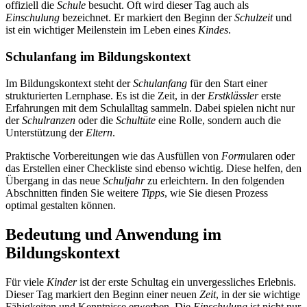
offiziell die
Schule
besucht. Oft wird dieser Tag auch als
Einschulung
bezeichnet. Er markiert den Beginn der
Schulzeit
und
ist ein wichtiger Meilenstein im Leben eines
Kindes
.
Schulanfang im Bildungskontext
Im Bildungskontext steht der
Schulanfang
für den Start einer
strukturierten Lernphase. Es ist die Zeit, in der
Erstklässler
erste
Erfahrungen mit dem Schulalltag sammeln. Dabei spielen nicht nur
der
Schulranzen
oder die
Schultüte
eine Rolle, sondern auch die
Unterstützung der
Eltern
.
Praktische Vorbereitungen wie das Ausfüllen von
Form
ularen oder
das Erstellen einer Checkliste sind ebenso wichtig. Diese helfen, den
Übergang in das neue
Schuljahr
zu erleichtern. In den folgenden
Abschnitten finden Sie weitere
Tipps
, wie Sie diesen Prozess
optimal gestalten können.
Bedeutung und Anwendung im
Bildungskontext
Für viele
Kinder
ist der erste Schultag ein unvergessliches Erlebnis.
Dieser Tag markiert den Beginn einer neuen
Zeit
, in der sie wichtige
Fähigkeiten und Kenntnisse erwerben. Die
Einschulung
ist nicht nur